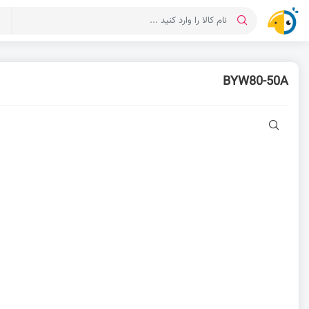
د
BYW80-50A