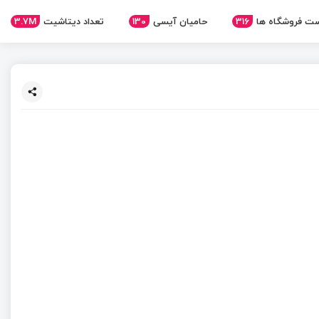
ت فروشگاه ها
316
حامیان آیسی
130
تعداد دیتاشیت
3.7M