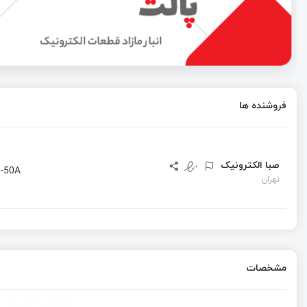
کامپایلر GCC چیست؟ + بررسی نحوه عملکرد
شرح مسئله فازی Fuzzy logic به همراه مثال حل مسئله فازی
فروشنده ها
نحوه کارکرد میکروکنترلر و میکروپروسسور‌ها
صبا الکترونیک
-50A
تهران
مشخصات