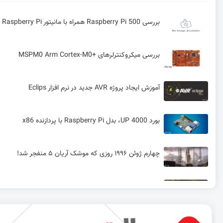
بررسی Raspberry Pi 500 همراه با مانیتور Raspberry Pi
بررسی میکروکنترلرهای +MSPM0 Arm Cortex-M0
آموزش ایجاد پروژه AVR جدید در نرم افزار Eclips
بورد UP 4000، بدل Raspberry Pi با پردازنده x86
چهارم ژوئن ۱۹۹۶ روزی که موشک آریان ۵ منفجر شد!
آموزش 0 تا 100 ساخت پهباد کنترلی
تولد ستاره ای نوظهور در سپهر IOT