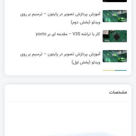
آموزش پردازش تصویر در پایتون – ترسیم بر روی
ویدئو (بخش دوم)
کار با تراشه V3S – مقدمه ای بر yocto
آموزش پردازش تصویر در پایتون – ترسیم بر روی
ویدئو (بخش اول)
حلقه while در آردوینو
مشخصات
خروجی تصویری و کنترل LED با خروجی دیجیتال و
PWM
آموزش پردازش تصویر در پایتون – رسم خط روی
تصویر
مسابقه چهارم: کدام حلقه سریع‌تر است؟