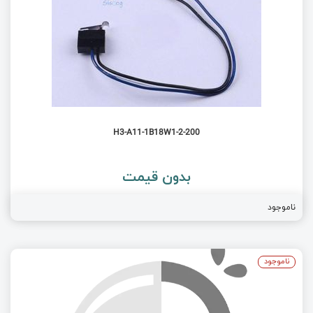
H3-A11-1B18W1-2-200
بدون قیمت
ناموجود
ناموجود