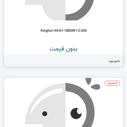
Kinghor H5-A1-1B00W1-2-200
بدون قیمت
ناموجود
ناموجود