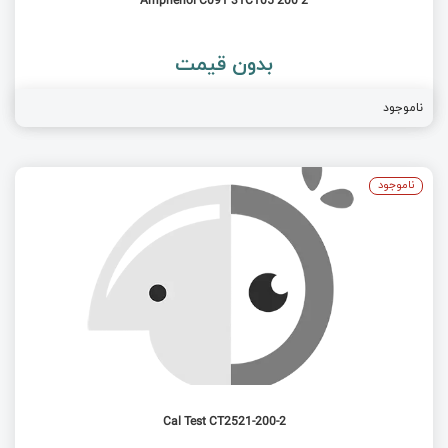
Amphenol C091 31C105 200 2
بدون قیمت
ناموجود
ناموجود
Cal Test CT2521-200-2