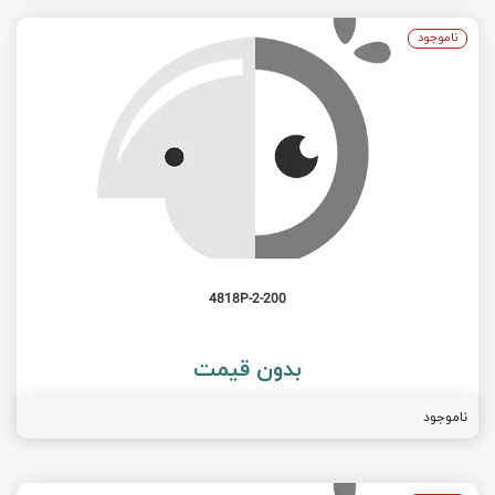
ناموجود
4818P-2-200
بدون قیمت
ناموجود