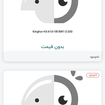
Kinghor H3-A10-1B18W1-2-200
بدون قیمت
ناموجود
ناموجود