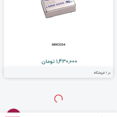
MIW2034
1,430,000 تومان
در 1 فروشگاه