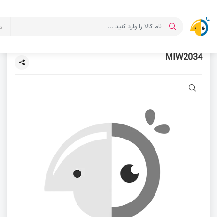
د
MIW2034