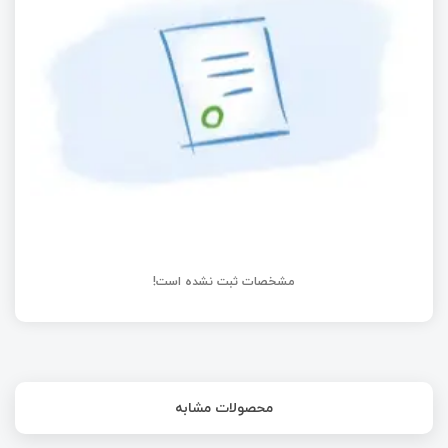
سفارشی در KiCad
راه‌اندازی و کنترل Servo Motor در STM32 | قسمت
36 آموزش STM32 توابع LL
مشخصات ثبت نشده است!
محصولات مشابه