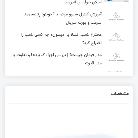
اسکن حرفه ای اندروید
آموزش کنترل سروو موتور با آردوینو: پتانسیومتر،
سرعت و پورت سریال
مخترع لامپ: تسلا یا ادیسون؟ چه کسی لامپ را
اختراع کرد؟
مدار فرمان چیست؟ | بررسی اجزا، کاربردها و تفاوت با
مدار قدرت
راه‌اندازی سرو موتور با استفاده از برد آردوینو
مشخصات
پرونده قطعات تقلبی الکترونیکی - قسمت دوم
آموزش راه‌اندازی سروو موتور (Servo) با آردوینو +
کدهای عملی
راهنمای کامل متغیرهای متن و قوانین طراحی