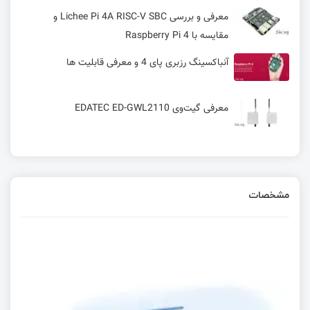
معرفی و بررسی Lichee Pi 4A RISC-V SBC و
مقایسه با Raspberry Pi 4
آنباکسینگ رزبری پای 4 و معرفی قابلیت ها
معرفی گیت‌وی EDATEC ED-GWL2110
EDATEC ED-PLC2010: کنترلر صنعتی مبتنی بر
Raspberry Pi CM4 با پشتیبانی از EtherCAT و
Modbus
مشخصات
کار با تراشه V3S – ساخت ایمیج
معرفی و عرضه نسخه جدید LicheePi با قابلیت های
جذاب
امبدد لینوکس – کار با crosstool-NG - زنجیره‌ای از