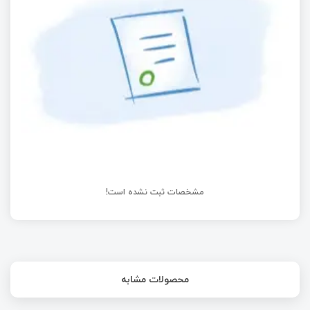
آموزش STM8
راه‌اندازی ماژول شتاب سنج با STM32 | قسمت سی‌ام
آموزش STM32 با توابع LL
مشخصات ثبت نشده است!
محصولات مشابه