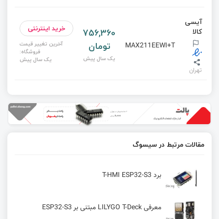
آیسی
خرید اینترنتی
756,360
کالا
تومان
آخرین تغییر قیمت
MAX211EEWI+T
فروشگاه:
یک سال پیش
یک سال پیش
تهران
مقالات مرتبط در سیسوگ
برد T-HMI ESP32-S3
معرفی LILYGO T-Deck مبتنی بر ESP32-S3