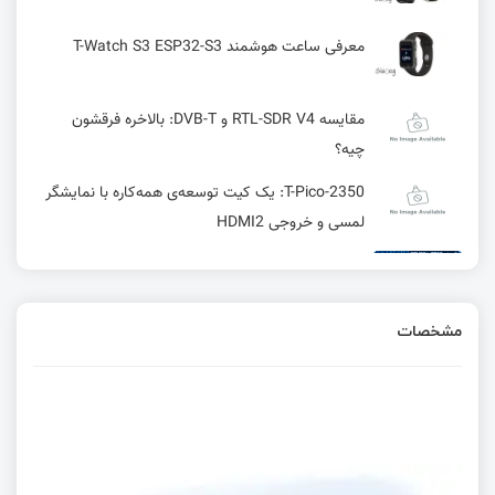
معرفی ساعت هوشمند T-Watch S3 ESP32-S3
مقایسه RTL-SDR V4 و DVB-T: بالاخره فرقشون
چیه؟
T-Pico-2350: یک کیت توسعه‌ی همه‌کاره با نمایشگر
لمسی و خروجی HDMI2
کامپایلر GCC چیست؟ + بررسی نحوه عملکرد
مشخصات
واحد RCC در میکرو کنترلر WCH
Timestamp چیست و چه کاربردهایی دارد
رابط I2C در STM 8 در STM8 | قسمت بیست و چهارم