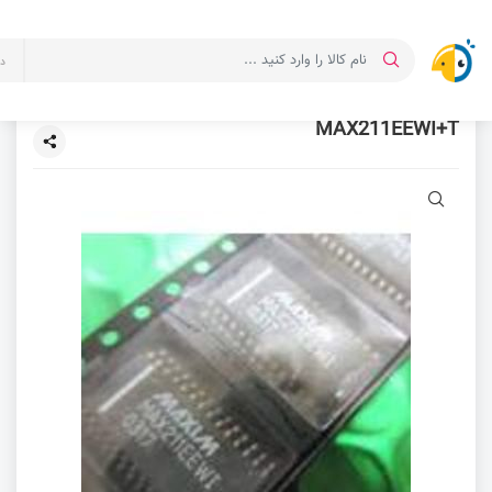
د
MAX211EEWI+T