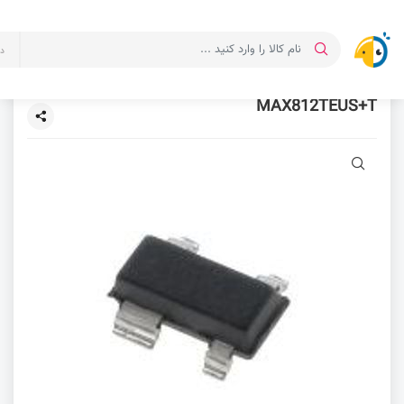
د
MAX812TEUS+T