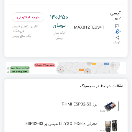
آیسی
140,250
خرید اینترنتی
کالا
تومان
آخرین تغییر قیمت
MAX812TEUS+T
فروشگاه:
یک سال
یک سال پیش
پیش
تهران
مقالات مرتبط در سیسوگ
برد T-HMI ESP32-S3
معرفی LILYGO T-Deck مبتنی بر ESP32-S3