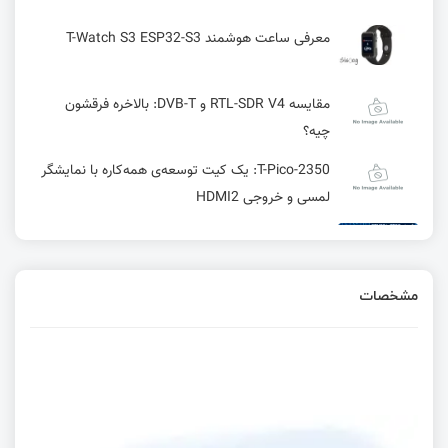
معرفی ساعت هوشمند T-Watch S3 ESP32-S3
مقایسه RTL-SDR V4 و DVB-T: بالاخره فرقشون
چیه؟
T-Pico-2350: یک کیت توسعه‌ی همه‌کاره با نمایشگر
لمسی و خروجی HDMI2
کامپایلر GCC چیست؟ + بررسی نحوه عملکرد
مشخصات
واحد RCC در میکرو کنترلر WCH
Timestamp چیست و چه کاربردهایی دارد
رابط I2C در STM 8 در STM8 | قسمت بیست و چهارم