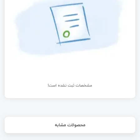
آموزش STM8
راه‌اندازی ماژول شتاب سنج با STM32 | قسمت سی‌ام
آموزش STM32 با توابع LL
مشخصات ثبت نشده است!
محصولات مشابه