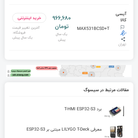
آیسی
966,680
خرید اینترنتی
کالا
تومان
آخرین تغییر قیمت
MAX531BCSD+T
فروشگاه:
یک سال
یک سال پیش
پیش
تهران
مقالات مرتبط در سیسوگ
برد T-HMI ESP32-S3
معرفی LILYGO T-Deck مبتنی بر ESP32-S3