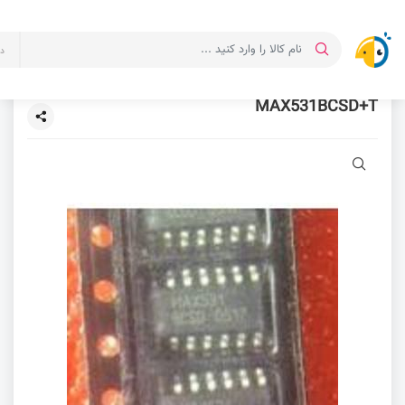
د
MAX531BCSD+T