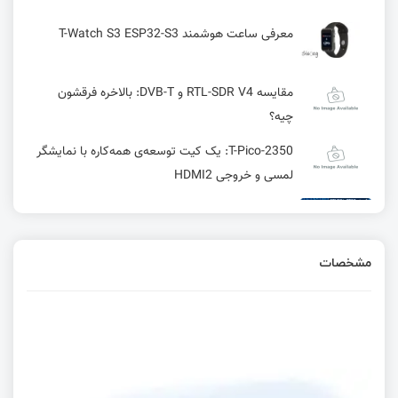
معرفی ساعت هوشمند T-Watch S3 ESP32-S3
مقایسه RTL-SDR V4 و DVB-T: بالاخره فرقشون
چیه؟
T-Pico-2350: یک کیت توسعه‌ی همه‌کاره با نمایشگر
لمسی و خروجی HDMI2
کامپایلر GCC چیست؟ + بررسی نحوه عملکرد
مشخصات
واحد RCC در میکرو کنترلر WCH
Timestamp چیست و چه کاربردهایی دارد
رابط I2C در STM 8 در STM8 | قسمت بیست و چهارم