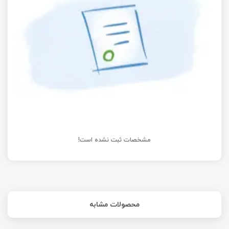
آموزش STM8
راه‌اندازی ماژول شتاب سنج با STM32 | قسمت سی‌ام
آموزش STM32 با توابع LL
مشخصات ثبت نشده است!
محصولات مشابه