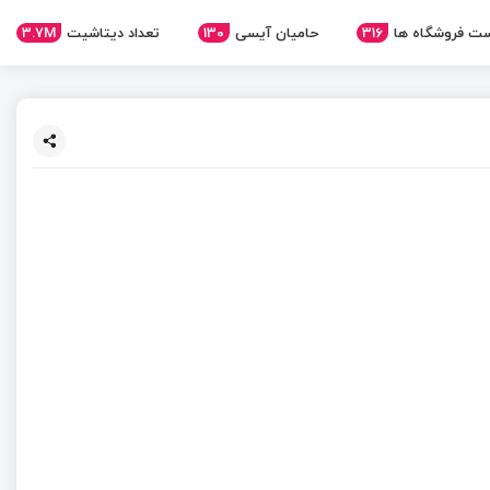
ت فروشگاه ها
316
حامیان آیسی
130
تعداد دیتاشیت
3.7M