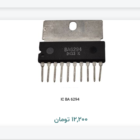
IC BA 6294
12,200 تومان