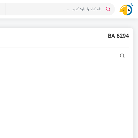
د
BA 6294