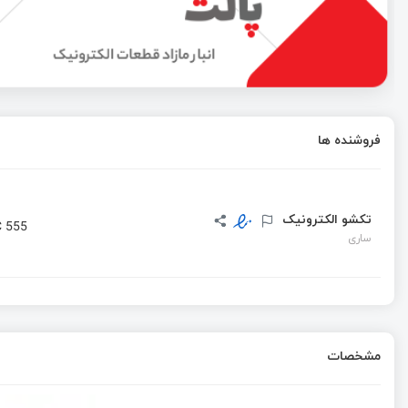
ارسال و مدیریت پیامک انبوه توسط GSM Modem
انقلابی نو در حوزه AIoT با هوش مصنوعی
فروشنده ها
حفظ امنیت دیتا های آیفون منزل با ماژول دوربین ESP32 و Home assistant که توسط Tristam.R توسعه یافته است
تکشو الکترونیک
 555
ساری
مشخصات