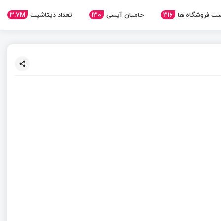
ت فروشگاه ها
316
حامیان آیسی
130
تعداد دیتاشیت
3.7M