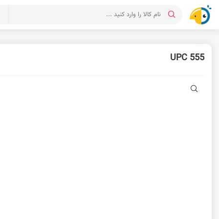
د
UPC 555