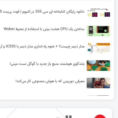
دانلود رایگان کتابخانه ای سی 555 در التیوم | فوت پرینت IC 555
ساختن یک CPU هشت بیتی با استفاده از محیط Wokwi
مدار دیمر چیست؟ + نحوه راه اندازی مدار دیمر با IC555 و آردوینو
بلندگوی هوشمند منبع باز جدید با گوگل نست مینی!
معرفی دوربینی که با هوش مصنوعی کار می‌کند!
معرفی و بررسی بردهای آردوینو UNO R4
آپگرید کنسول خاطره انگیز PSP با رزبری پای!