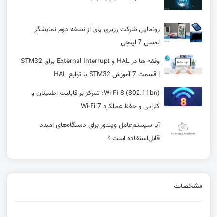
رونمایی شرکت رزبری پای از نسخه دوم نمایشگر
لمسی 7 اینچی
وقفه‌ ها در HAL و External Interrupt برای STM32
| قسمت 7 آموزش STM32 با توابع HAL
Wi-Fi 8 (802.11bn): تمرکز بر قابلیت اطمینان و
کارایی و حفظ عملکرد Wi-Fi 7
آیا سیستم‌عامل ویندوز برای دستگاه‌های امبدد
قابل‌استفاده است ؟
راه‌اندازی ارتباط USB در STM32 – ارسال و دریافت
داده با Python
مشخصات
آموزش ساخت ماژول RFID