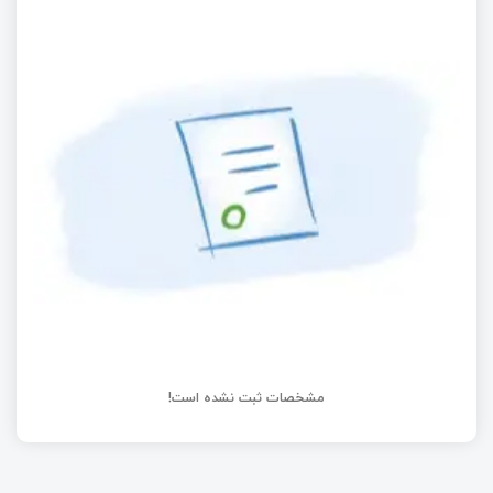
آشنایی با متغیرهای محلی و رویه‌ها در زبان C
معرفی روتر برد Banana Pi BPI-R4
راه‌اندازی ارتباط USB در STM32 – دریافت داده با
FIFO
مشخصات ثبت نشده است!