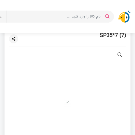
د
SP35*7 (7)