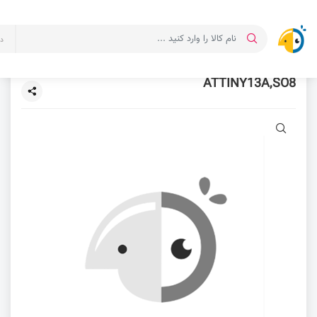
د
ATTINY13A,SO8