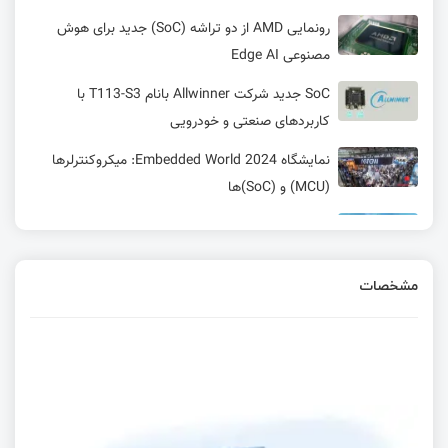
رونمایی AMD از دو تراشه (SoC) جدید برای هوش
مصنوعی Edge AI
SoC جدید شرکت Allwinner بانام T113-S3 با
کاربردهای صنعتی و خودرویی
نمایشگاه Embedded World 2024: میکروکنترلرها
(MCU) و (SoC)ها
ESP32-C6 یک SOC با وای فای 6 و بلوتوث 5 برای
دستگاه‌های IOT
مشخصات
SoC بلوتوث LE فوق کوچک Silicon Labs BG29 –
ایده‌آل برای سنسورها 📍
عرضه روتر OpenWrt One WiFi 6 مجهز به تراشه
Filogic 820 SoC به بازار
امبدد لینوکس – کی از کامپیوتر تک بردی 5 دلاری