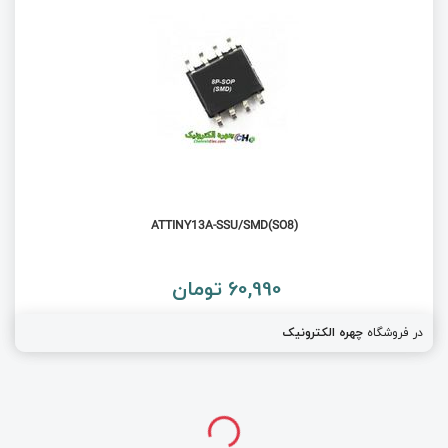
(ATTINY13A-SSU/SMD(SO8
60,990 تومان
در فروشگاه
چهره الکترونیک