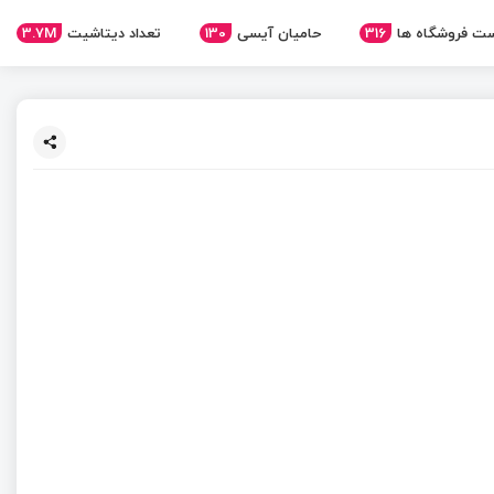
ت فروشگاه ها
316
حامیان آیسی
130
تعداد دیتاشیت
3.7M