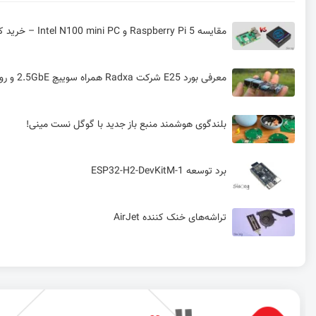
مقایسه Raspberry Pi 5 و Intel N100 mini PC – خرید کدوم منطقیه؟!
معرفی بورد E25 شرکت Radxa همراه سوییچ 2.5GbE و روتر WiFi 6
بلندگوی هوشمند منبع باز جدید با گوگل نست مینی!
برد توسعه ESP32-H2-DevKitM-1
تراشه‌های خنک کننده AirJet
نصب نرم افزار آردوینو نسخه 2 بدون نیاز به اینترنت
معرفی مینی‌کامپیوتر T9 Plus