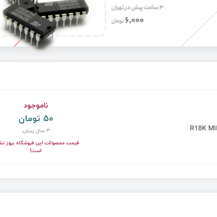
ناموجود
50 تومان
R18K MI
3 سال پیش
قیمت محصولات این فروشگاه بروز نش
است!