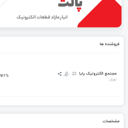
عرضه وب اپلیکیشن ESP ZeroCode
Arduino App Lab چیست و چرا مهم شده؟
فروشنده ها
معرفی تبلت RISC-V، کنسول پرتابل لینوکس و کلاستر شرکت Sipeed
مجتمع الکترونیک پایا
NI1%
تهران
مشخصات