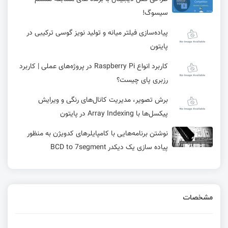
سیسوگ!
پیاده‌سازی فیلتر میانه و تولید نویز گوسی ترکیبی در
پایتون
کاربرد انواع Raspberry Pi در پروژه‌های عملی | کاربرد
رزبری پای چیست؟
برش تصویر، مدیریت کانال‌های رنگی و ویرایش
پیکسل‌ها با Array Indexing در پایتون
نوشتن برنامه‌هایی با کامپایلرهای کدویژن به منظور
پیاده سازی یک دیکدر BCD to 7segment
آموزش ارتباط سریال بین بردهای میکروکنترلر و
کامپیوتر
مشخصات
ساخت نمایشگر دیسک نیپکو (Nipkow Disk
Display) از طراحی سه بعدی تا درایور LED دست ساز