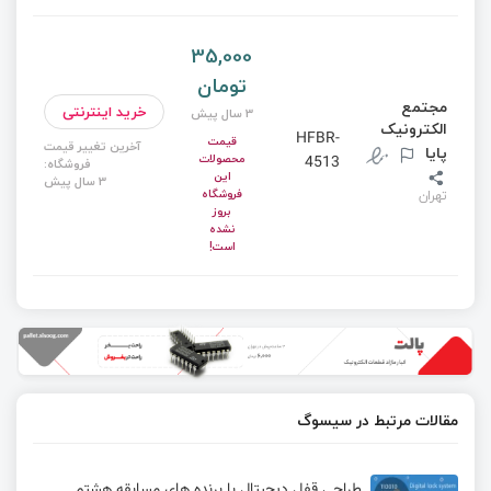
35,000
تومان
مجتمع
خرید اینترنتی
3 سال پیش
الکترونیک
HFBR-
قیمت
آخرین تغییر قیمت
پایا
محصولات
4513
فروشگاه:
این
3 سال پیش
فروشگاه
تهران
بروز
نشده
است!
مقالات مرتبط در سیسوگ
طراحی قفل دیجیتال با برنده های مسابقه هشتم