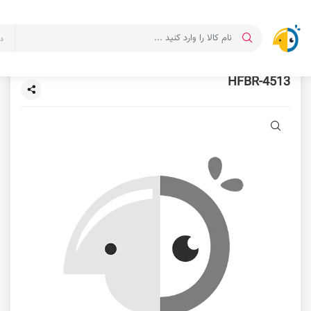
د
HFBR-4513