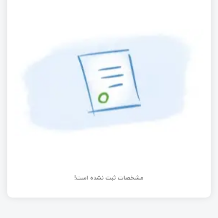
پلتفرم آردوینو قسمت دوم:روح آردوینو و تسخیر
خانوادهء AVR | چگونه آردوینو مخصوص خودمان را
بسازیم.
دارکوب بی پر و بال یا داستان امواجی مرموز از ریگا
راه اندازی پرینتر سرور با برد رزبری پای
مشخصات ثبت نشده است!