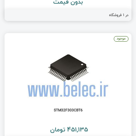
بدون قیمت
در 1 فروشگاه
موجود
STM32F303CBT6
451,135 تومان