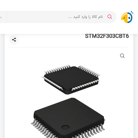
د
STM32F303CBT6