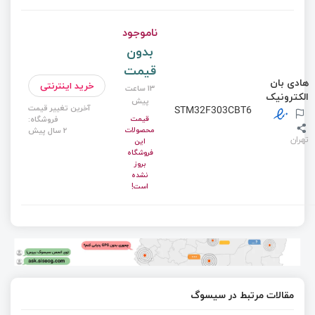
ناموجود
بدون
قیمت
هادی بان
خرید اینترنتی
13 ساعت
الکترونیک
پیش
آخرین تغییر قیمت
STM32F303CBT6
قیمت
فروشگاه:
محصولات
2 سال پیش
تهران
این
فروشگاه
بروز
نشده
است!
مقالات مرتبط در سیسوگ