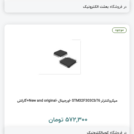
در فروشگاه
بعثت الکترونیک
موجود
میکروکنترلر STM32F303CbT6 -اورجینال -New and original+گارانتی
572,300 تومان
در فروشگاه
کویرالکترونیک