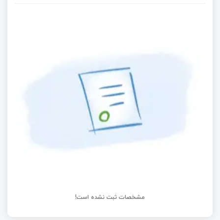
بررسی سخت‌افزار و اتصال ENC28J60
آموزش میکروکنترلر STM32: نرم افزار CubeMx
تایمرهای نگهبان IWDG و WWDG در STM32 |
قسمت 15 آموزش STM32 با توابع HAL
مشخصات ثبت نشده است!