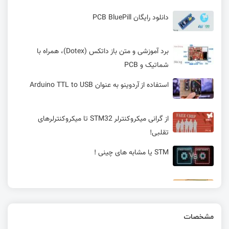
دانلود رایگان PCB BluePill
برد آموزشی و متن باز داتکس (Dotex)، همراه با
شماتیک و PCB
استفاده از آردوینو به عنوان Arduino TTL to USB
از گرانی میکروکنترلر STM32 تا میکروکنترلرهای
تقلبی!
STM یا مشابه های چینی !
آموزش میکروکنترلر STM32 : رابط RTC
مشخصات
راه‌اندازی ارتباط USB در STM32 - ارسال داده