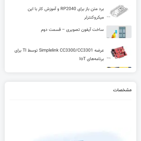
برد متن باز برای RP2040 و آموزش کار با این
میکروکنترلر
ساخت آیفون تصویری – قسمت دوم
عرضه Simplelink CC3300/CC3301 توسط TI برای
برنامه‌های IoT
STM32C0 پرچمدار MCU
مشخصات
نمایشگر رنگی 1.28 اینچی مجهز به ریزپردازنده
Raspberry Pi RP2350، سنسور حرکت، هدرهای
GPIO و قاب فلزی
بررسی اجزای گرافیکی، مناطق قانون و Wizardساخت
فوت‌پرینت در KiCad