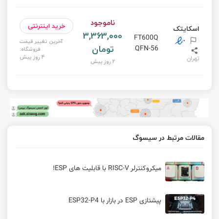
ناموجود
خرید اینترنتی
اسکایتک
3,363,000
FT600Q
آخرین تغییر قیمت
تومان
QFN-56
فروشگاه:
4 روز پیش
تهران
2 روز پیش
مقالات مرتبط در سیسوگ
میکروکنترلر RISC-V با قابلیت های ESP!
پیشتازی ESP در بازار با ESP32-P4