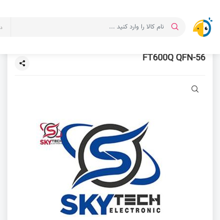
د
FT600Q QFN-56