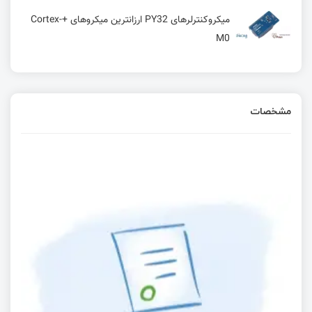
میکروکنترلرهای PY32 ارزانترین میکروهای +Cortex-
M0
مشخصات