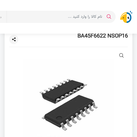
د
BA45F6622 NSOP16