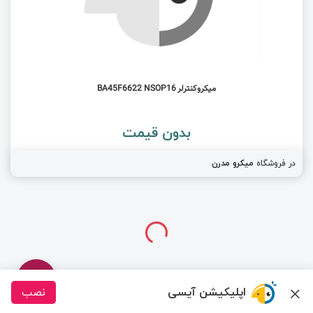
میکروکنترلر BA45F6622 NSOP16
بدون قیمت
در فروشگاه
میکرو مدرن
اپلیکیشن آیسی
نصب
درباره ما
تماس با ما
سیسوگ
قوانین و مقررات