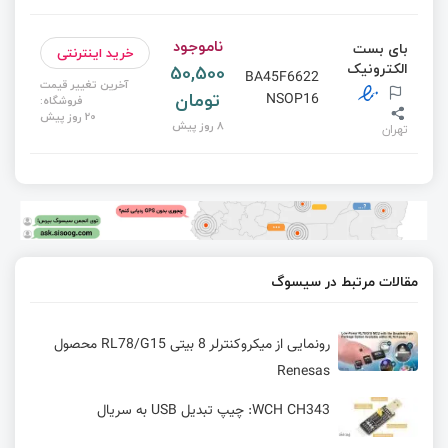
ناموجود
بای بست
خرید اینترنتی
الکترونیک
50,500
BA45F6622
آخرین تغییر قیمت
تومان
NSOP16
فروشگاه:
20 روز پیش
8 روز پیش
تهران
مقالات مرتبط در سیسوگ
رونمایی از میکروکنترلر 8 بیتی RL78/G15 محصول
Renesas
WCH CH343: چیپ تبدیل USB به سریال