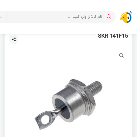
د
SKR 141F15