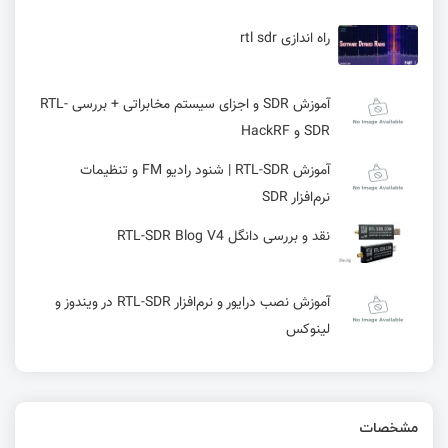
راه اندازی rtl sdr
آموزش SDR و اجزای سیستم مخابراتی + بررسی RTL-
SDR و HackRF
آموزش RTL‑SDR | شنود رادیو FM و تنظیمات
نرم‌افزار SDR
نقد و بررسی دانگل RTL-SDR Blog V4
آموزش نصب درایور و نرم‌افزار RTL‑SDR در ویندوز و
لینوکس
شنود مکالمات هوایی با RTL‑SDR — ورود به دنیای
Airband Voice
مشخصات
مقایسه RTL-SDR V4 و DVB-T: بالاخره فرقشون