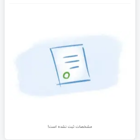
چیه؟
آشنایی با سخت‌افزار، دانگل، LNA و آنتن مناسب در
RTL-SDR
ورود به دنیای رادیو نرم‌افزاری | جمع‌بندی آموزش
RTL‑SDR و معرفی کامیونیتی‌ها
ردگیری پروازها با RTL‑SDR — یادگیری گام‌به‌گام کار
با ADS‑B و Dump1090
مشخصات ثبت نشده است!