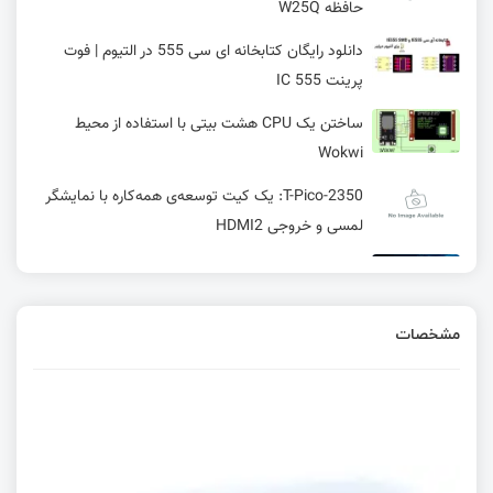
حافظه W25Q
دانلود رایگان کتابخانه ای سی 555 در التیوم | فوت
پرینت IC 555
ساختن یک CPU هشت بیتی با استفاده از محیط
Wokwi
T-Pico-2350: یک کیت توسعه‌ی همه‌کاره با نمایشگر
لمسی و خروجی HDMI2
مک آدرس (MAC ADDRESS) و آی پی (IP) چیست؟ |
تفاوت MAC Address و آی پی چیست؟ | قسمت
چهارم مفاهیم شبکه و اینترنت در راه‌اندازی ماژول
مشخصات
ESP8266
راه‌اندازی TFT LCD با استفاده از LTDC - بخش اول
آشنایی با رابط OBD-II یا دیاگ در خودرو - قسمت اول