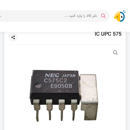
د
IC UPC 575