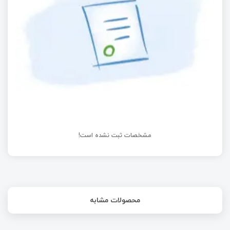
امبدد لینوکس – کار با crosstool-NG - زنجیره‌ای از
ابزارهای لازم برای ساختن همه چیز (بخش نهم)
مشخصات ثبت نشده است!
محصولات مشابه