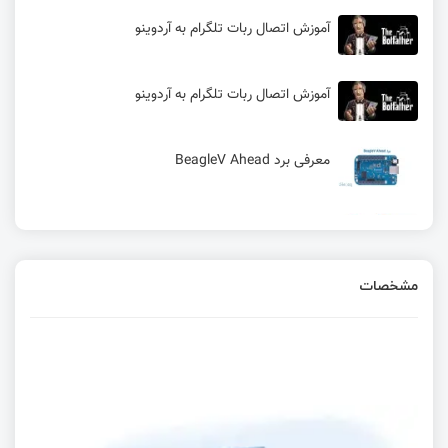
آموزش اتصال ربات تلگرام به آردوینو
آموزش اتصال ربات تلگرام به آردوینو
معرفی برد BeagleV Ahead
استفاده از رشته‌های کاراکتری زبان C + تقسیم متن
جدا شده با کاما
مشخصات
جریان چیست؟ + نحوه اندازه‌گیری جریان الکتریکی
مقدمه‌ای بر محیط‌های توسعه یکپارچه (IDE)
آموزش پیاده‌سازی مدولاسیون BFSK در GNU Radio