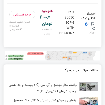
ناموجود
IC SI
اسپیار
خرید اینترنتی
400,700
8005Q
الکترونیک
آخرین تغییر قیمت
تومان
SOP-8
فروشگاه:
WITH
15 ساعت
4 ماه پیش
تهران
HEATSINK
پیش
مقالات مرتبط در سیسوگ
تراشه، مدار مجتمع یا آی سی (IC) چیست و چه نقشی
در سیستم‌های الکترونیکی دارد؟
رونمایی از میکروکنترلر 8 بیتی RL78/G15 محصول