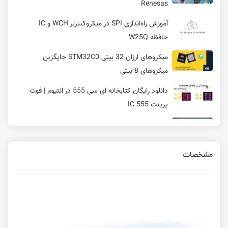
Renesas
آموزش راه‌اندازی SPI در میکروکنترلر WCH و IC
حافظه W25Q
میکروهای ارزان 32 بیتی STM32C0 جایگزین
میکروهای 8 بیتی
دانلود رایگان کتابخانه ای سی 555 در التیوم | فوت
پرینت IC 555
رابط I2C در STM 8 در STM8 | قسمت بیست و چهارم
آموزش STM8
مشخصات
Wi-Fi 8 (802.11bn): تمرکز بر قابلیت اطمینان و
کارایی و حفظ عملکرد Wi-Fi 7
معرفی مینی‌کامپیوتر T9 Plus
WCH CH343: چیپ تبدیل USB به سریال