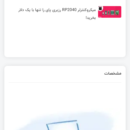
میکروکنترلر RP2040 رزبری پای را تنها با یک دلار
بخرید!
مشخصات