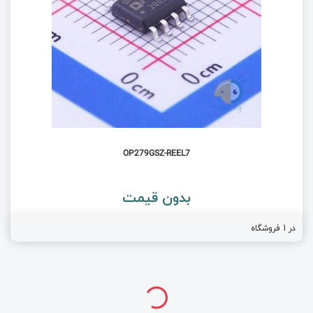
OP279GSZ-REEL7
بدون قیمت
در 1 فروشگاه