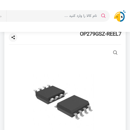
د
OP279GSZ-REEL7