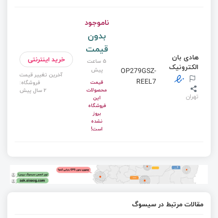
ناموجود
بدون
قیمت
هادی بان
خرید اینترنتی
5 ساعت
الکترونیک
پیش
OP279GSZ-
آخرین تغییر قیمت
REEL7
قیمت
فروشگاه:
محصولات
2 سال پیش
تهران
این
فروشگاه
بروز
نشده
است!
مقالات مرتبط در سیسوگ