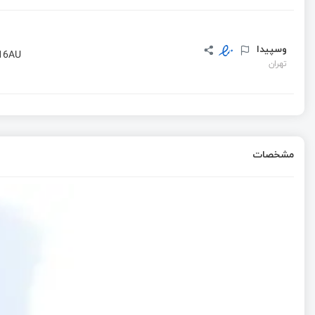
وسپیدا
16AU
تهران
مشخصات