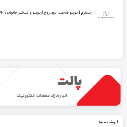
پلتفرم آردوینو قسمت دوم:روح آردوینو و تسخیر خانوادهء AVR | چگونه آردوینو مخصوص خودمان را بسازیم.
فروشنده ها