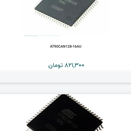
AT90CAN128-16AU
821,300 تومان