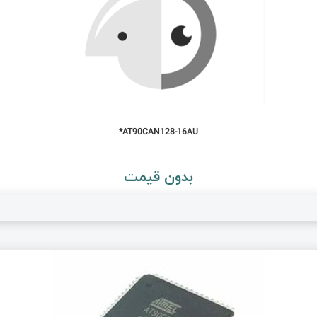
AT90CAN128-16AU*
بدون قیمت