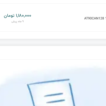
1,180,000 تومان
AT90CAN128 
9 ماه پیش