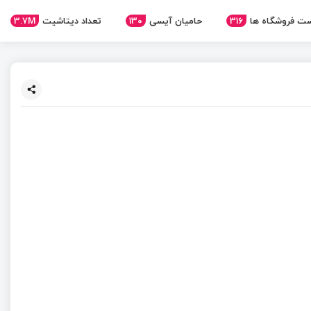
ت فروشگاه ها
316
حامیان آیسی
130
تعداد دیتاشیت
3.7M