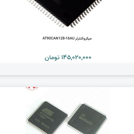
میکروکنترلر AT90CAN128-16AU
145,020,000 تومان