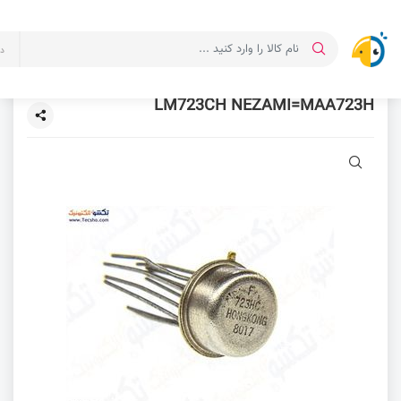
د
LM723CH NEZAMI=MAA723H