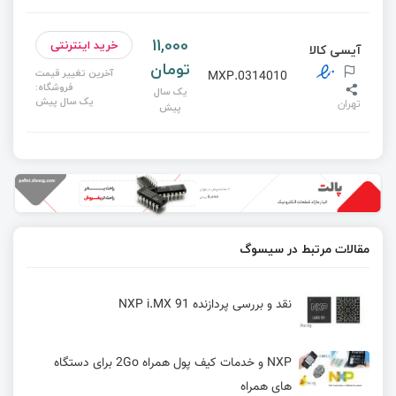
11,000
خرید اینترنتی
آیسی کالا
تومان
آخرین تغییر قیمت
0314010.MXP
فروشگاه:
یک سال
یک سال پیش
تهران
پیش
مقالات مرتبط در سیسوگ
نقد و بررسی پردازنده NXP i.MX 91
NXP و خدمات کیف پول همراه 2Go برای دستگاه
های همراه