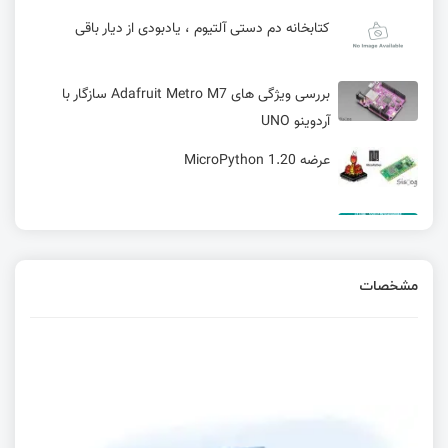
کتابخانه دم دستی آلتیوم ، یادبودی از دیار باقی
بررسی ویژگی های Adafruit Metro M7 سازگار با
آردوینو UNO
عرضه MicroPython 1.20
دانلود پروگرامر ST LINK به همراه سورس - شماتیک
و PCB
مشخصات
کنترل ماتریس LED با MAX7219 و افزایش خروجی
PWM با PCA9685
آیا سیستم‌عامل ویندوز برای دستگاه‌های امبدد
قابل‌استفاده است ؟
هک دستگاه IPTV SET TOP BOX شرکت آی سیما