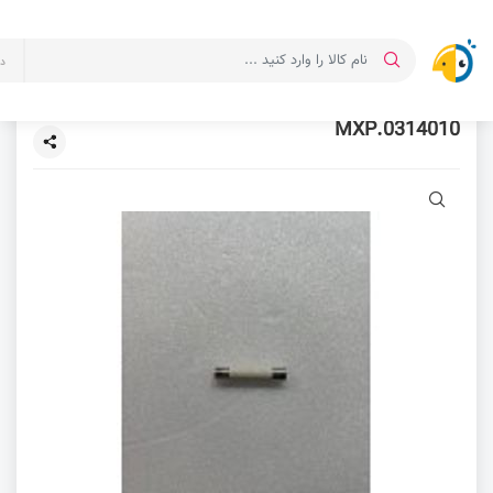
د
0314010.MXP