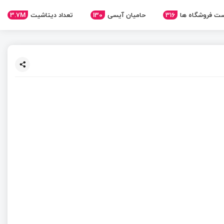
ت فروشگاه ها
316
حامیان آیسی
130
تعداد دیتاشیت
3.7M