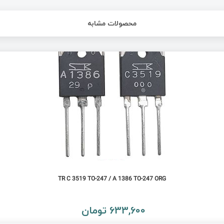
محصولات مشابه
TR C 3519 TO-247 / A 1386 TO-247 ORG
633,600 تومان