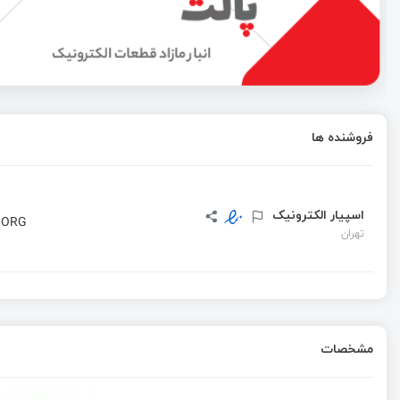
آموزش المان های ابتدایی کدنویسی C
مسابقه دوم : چالش برنامه نویسی C
فروشنده ها
دستورات کنترلی زبان C برای امبدد سیستم ها
اسپیار الکترونیک
7 ORG
تهران
مشخصات