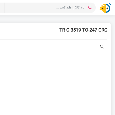
د
TR C 3519 TO-247 ORG