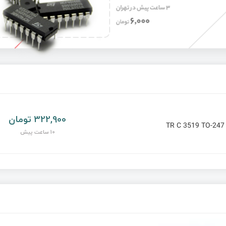
322,900 تومان
TR C 3519 TO-24
10 ساعت پیش