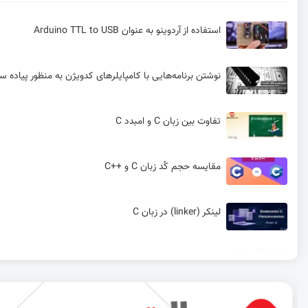
استفاده از آردوینو به عنوان Arduino TTL to USB
نوشتن برنامه‌هایی با کامپایلرهای کدویژن به منظور پیاده سازی یک دیکدر
تفاوت بین زبان C و امبدد C
مقایسه حجم کُد زبان C و ++C
لینکر (linker) در زبان C
استفاده از رشته‌های کاراکتری زبان C + تقسیم متن جدا شده با کاما
بررسی بیت ها در امبدد C