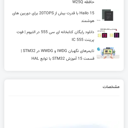
حافظه W25Q
Hailo 15 با قدرت بیش از 20TOPS برای دوربین های
هوشمند
دانلود رایگان کتابخانه ای سی 555 در التیوم | فوت
پرینت IC 555
تایمرهای نگهبان IWDG و WWDG در STM32 |
قسمت 15 آموزش STM32 با توابع HAL
معرفی RZ/V2N: پردازنده هوش مصنوعی کم‌مصرف
رنساس با توان پردازشی ۱۵ ترافلاپس🔥
مشخصات
معرفی برد BeagleV Ahead
استفاده از رشته‌های کاراکتری زبان C + تقسیم متن
جدا شده با کاما
آماده سازی محیط VSCODE برای برنامه نویسی AVR