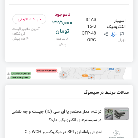
ناموجود
خرید اینترنتی
IC AS
اسپیار
325,000
الکترونیک
15-U
آخرین تغییر قیمت
تومان
QFP-48
فروشگاه:
8 ساعت
4 ماه پیش
تهران
ORG
پیش
مقالات مرتبط در سیسوگ
تراشه، مدار مجتمع یا آی سی (IC) چیست و چه نقشی
در سیستم‌های الکترونیکی دارد؟
آموزش راه‌اندازی SPI در میکروکنترلر WCH و IC