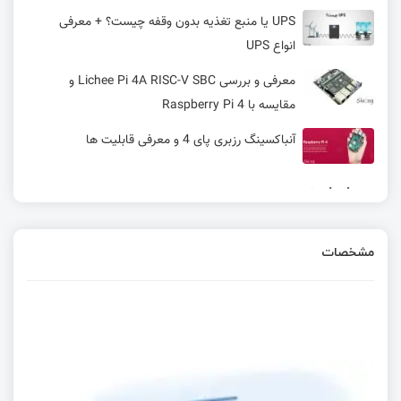
UPS یا منبع تغذیه بدون وقفه چیست؟ + معرفی
انواع UPS
معرفی و بررسی Lichee Pi 4A RISC-V SBC و
مقایسه با Raspberry Pi 4
آنباکسینگ رزبری پای 4 و معرفی قابلیت ها
معرفی گیت‌وی EDATEC ED-GWL2110
مشخصات
EDATEC ED-PLC2010: کنترلر صنعتی مبتنی بر
Raspberry Pi CM4 با پشتیبانی از EtherCAT و
Modbus
کار با تراشه V3S – ساخت ایمیج
معرفی و عرضه نسخه جدید LicheePi با قابلیت های