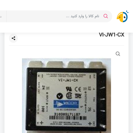
د
VI-JW1-CX