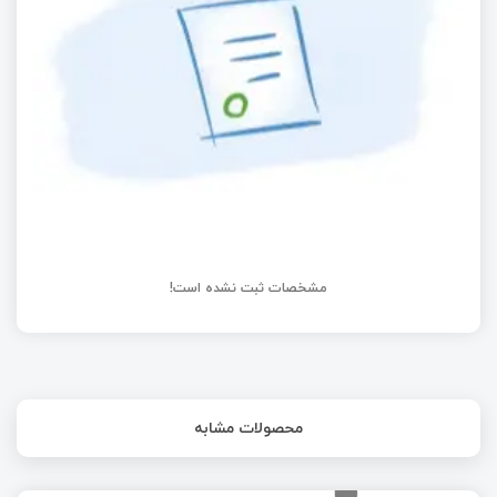
جذاب
امبدد لینوکس – کار با crosstool-NG - زنجیره‌ای از
ابزارهای لازم برای ساختن همه چیز (بخش هفتم)
مشخصات ثبت نشده است!
محصولات مشابه