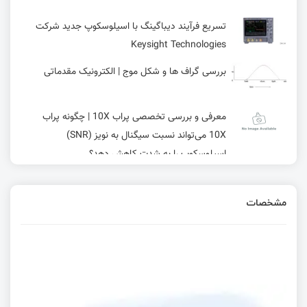
تسریع فرآیند دیباگینگ با اسیلوسکوپ جدید شرکت
Keysight Technologies
بررسی گراف ها و شکل موج | الکترونیک مقدماتی
معرفی و بررسی تخصصی پراب 10X | چگونه پراب
10X می‌تواند نسبت سیگنال به نویز (SNR)
اسیلوسکوپ را به شدت کاهش دهد؟
تست آنتن اقتصادی با دستگاه NTW6000 و RF
Bridge
مشخصات