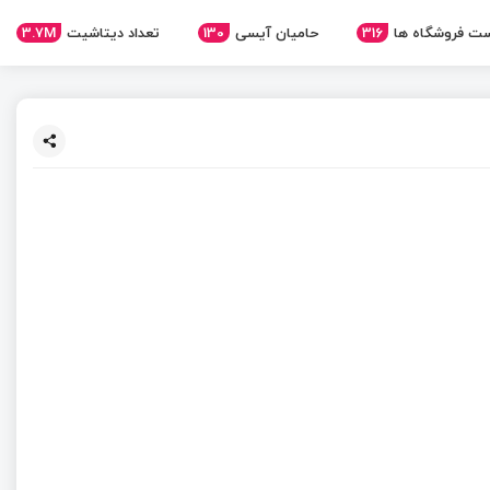
ت فروشگاه ها
316
حامیان آیسی
130
تعداد دیتاشیت
3.7M