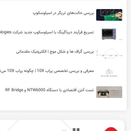
بررسی حالت‌های تریگر در اسیلوسکوپ
تسریع فرآیند دیباگینگ با اسیلوسکوپ جدید شرکت Keysight Technologies
بررسی گراف ها و شکل موج | الکترونیک مقدماتی
معرفی و بررسی تخصصی پراب 10X | چگونه پراب 10X می‌تواند نسبت سیگنال به نویز (SNR) اسیلوسکوپ را به شدت کاهش دهد؟
تست آنتن اقتصادی با دستگاه NTW6000 و RF Bridge