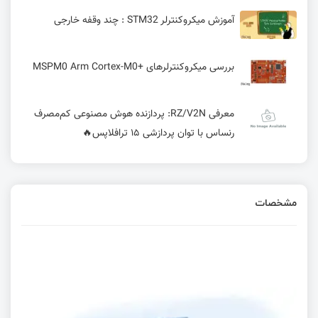
آموزش میکروکنترلر STM32 : چند وقفه خارجی
بررسی میکروکنترلرهای +MSPM0 Arm Cortex-M0
معرفی RZ/V2N: پردازنده هوش مصنوعی کم‌مصرف
رنساس با توان پردازشی ۱۵ ترافلاپس🔥
آموزش ساخت ربات با آردوینو؛ راهنمای گام‌به‌گام برای
مبتدیان و حرفه‌ای‌ها
مشخصات
سنسور التراسونیک
🔐 نووتون اولین چیپ امنیتی مبتنی بر OpenTitan را
معرفی کرد!
آموزش پروژه محور اسکرچ: ساخت بازی تیراندازی و