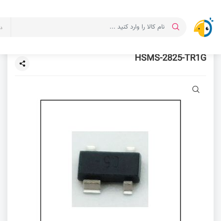
د
HSMS-2825-TR1G