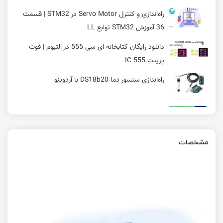
راه‌اندازی و کنترل Servo Motor در STM32 | قسمت
36 آموزش STM32 توابع LL
دانلود رایگان کتابخانه ای سی 555 در التیوم | فوت
پرینت IC 555
راه‌اندازی سنسور دما DS18b20 با آردوینو
AVR چیست؟ + تاریخچه و بررسی تخصصی و معرفی
انواع AVR
مشخصات
T-Pico-2350: یک کیت توسعه‌ی همه‌کاره با نمایشگر
لمسی و خروجی HDMI2
پشتیبانی برد Rubik Pi AI مجهز به تراشه
Qualcomm QCS6490 از سیستم‌ عامل‌ های اندروید،
لینوکس و سیستم‌عامل LU