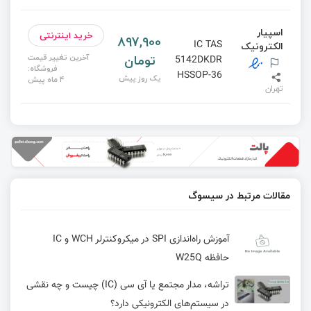
اسپیار
خرید اینترنتی
897,900
IC TAS
الکترونیک
تومان
آخرین تغییر قیمت
5142DKDR
فروشگاه:
HSSOP-36
یک روز پیش
4 ماه پیش
تهران
مقالات مرتبط در سیسوگ
آموزش راه‌اندازی SPI در میکروکنترلر WCH و IC
حافظه W25Q
تراشه، مدار مجتمع یا آی سی (IC) چیست و چه نقشی
در سیستم‌های الکترونیکی دارد؟