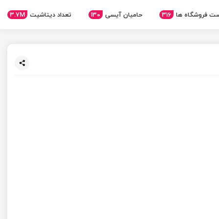
ت فروشگاه ها
316
حامیان آیسی
130
تعداد دیتاشیت
3.7M