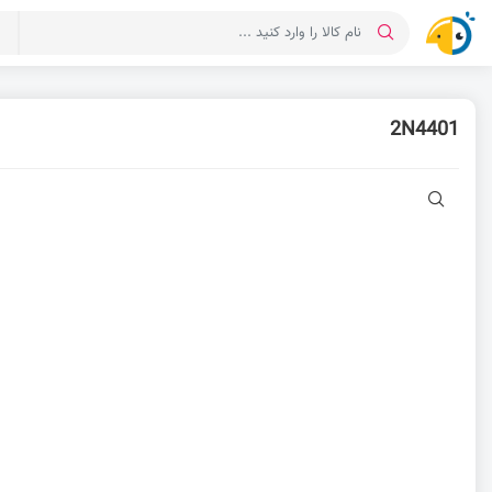
د
2N4401