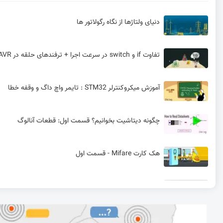
دنیای ولتاژها از نگاه رگولاتور ها
تفاوت if و switch در سرعت اجرا + ترفندهای حلقه در AVR
آموزش میکروکنترلر STM32 : تایمر واچ داگ و وقفه خطا
چگونه دیتاشیت بخوانیم؟ قسمت اول: قطعات آنالوگ
هک کارت Mifare - قسمت اول
سنسور دما چیست و معرفی انواع سنسور دما | قسمت اول سنسو
مقایسه MIPS و ARM و تفاوت مهم این دو پردازنده