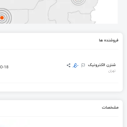
پروژه راه اندازی LED چشمک زن و فوتوسل | قسمت 5 آموزش آردوینو
دریافت سریال دیتا + ارسال چندین فیلد متنی در یک پیام
فروشنده ها
آموزش تولید صدا و پخش ملودی با آردوینو با استفاده از تابع one
شنزن الکترونیک
O-18
تهران
مشخصات