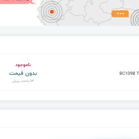
T
ناموجود
بدون قیمت
BC109B T
13 ساعت پیش