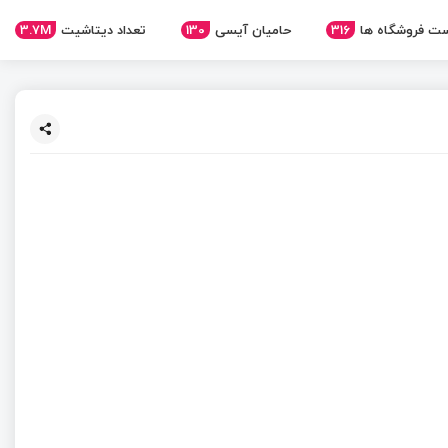
ت فروشگاه ها
316
حامیان آیسی
130
تعداد دیتاشیت
3.7M