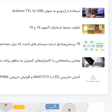
استفاده از آردوینو به عنوان Arduino TTL to USB
تفاوت محیط شماتیک آلتیوم 16 و 18
18 پرسش‌وپاسخ درباره سیستم های امبدد که برای مصاحبه کاری باید بلد باشید!
نوشتن برنامه‌هایی با کامپایلرهای کدویژن به منظور پیاده سازی یک دیکدر
کنترل ماتریس LED با MAX7219 و افزایش خروجی PWM با PCA9685
آموزش کنترل سروو موتور با آردوینو: پتانسیومتر، سرعت و 
راه‌اندازی سرو موتور با استفاده از برد آردوینو