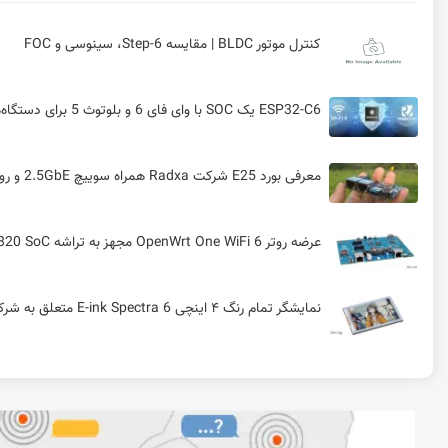
کنترل موتور BLDC | مقایسه 6-Step، سینوسی و FOC
ESP32-C6 یک SOC با وای فای 6 و بلوتوث 5 برای دستگاه‌های IOT
معرفی بورد E25 شرکت Radxa همراه سوییچ 2.5GbE و روتر WiFi 6
عرضه روتر OpenWrt One WiFi 6 مجهز به تراشه Filogic 820 SoC به بازار
نمایشگر تمام‌ رنگ ۴ اینچی E-ink Spectra 6 متعلق به شرکت Waveshare برای رزبری پای
ماژول‌های کم‌مصرف Wi-Fi 6 و Bluetooth LE 5.4 از Silicon Labs برای اینترنت اشیا
بورد توسعه ESP32-C6 WiFi 6 مجهز به Bluetooth 5.0، پورت USB-C و نمایشگر 1.47 اینچی TFT LCD 1.47