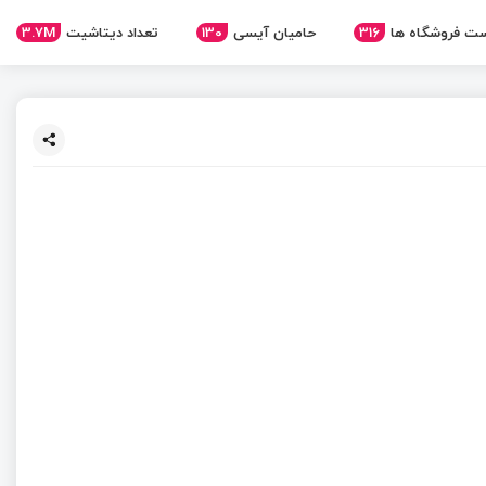
ت فروشگاه ها
316
حامیان آیسی
130
تعداد دیتاشیت
3.7M