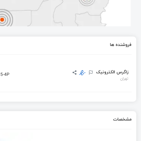
برد Waveshare ESP32-P4-NANO مجهز به اترنت، وایفای 6، بلوتوث 5، رابط کاربری دوربین و نمایشگر MIPI و هدر GPIO
سفرنامه چین - سفرنامه به دره سیلیکون چین ( منطقه خواچ
فروشنده ها
سفرنامه چین - چگونه برای سفر چین مهیا شویم !
زاگرس الکترونیک
.5-4P
تهران
مشخصات