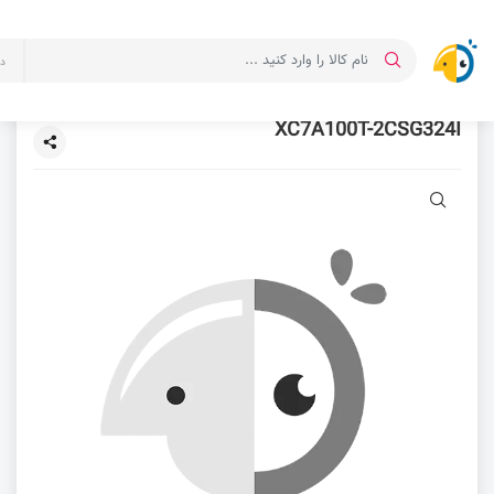
د
XC7A100T-2CSG324I