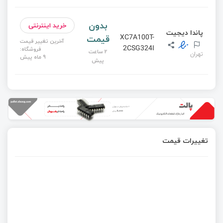
بدون
خرید اینترنتی
پاندا دیجیت
قیمت
XC7A100T-
آخرین تغییر قیمت
2CSG324I
فروشگاه:
2 ساعت
تهران
9 ماه پیش
پیش
تغییرات قیمت