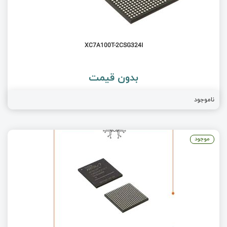
XC7A100T-2CSG324I
بدون قیمت
ناموجود
موجود