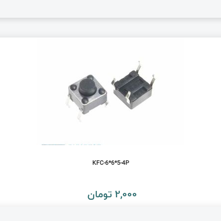
KFC-6*6*5-4P
2,000 تومان