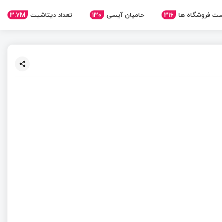
ت فروشگاه ها
316
حامیان آیسی
130
تعداد دیتاشیت
3.7M