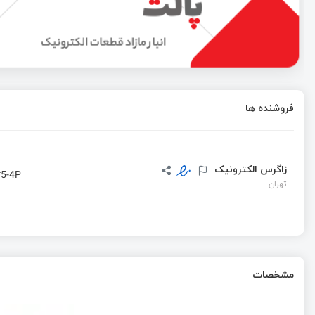
بورد توسعه ESP32-C6 WiFi 6 مجهز به Bluetooth 5.0، پورت USB-C و نمایشگر 1.47 اینچی TFT LCD 1.47
5 دلیلی که شما را وادار به استفاده از ورژن Stlink3.2 می‌کند
فروشنده ها
بررسی و آنباکسینگ الکترونیکی شارژر 5 واتی اپل!
زاگرس الکترونیک
*5-4P
تهران
مشخصات