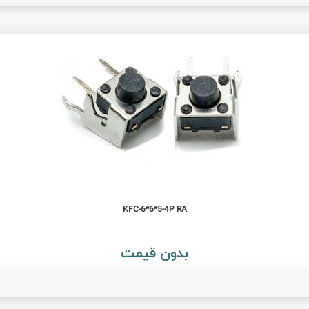
KFC-6*6*5-4P RA
بدون قیمت