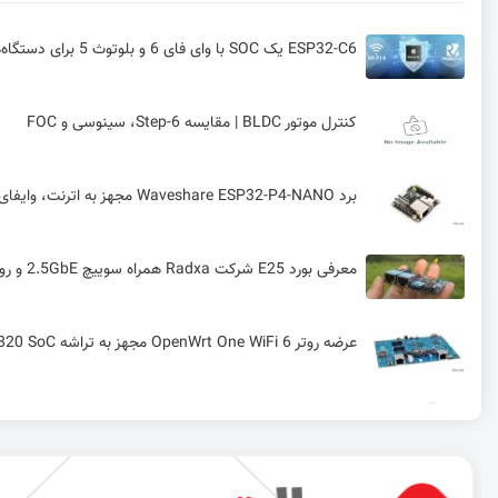
ESP32-C6 یک SOC با وای فای 6 و بلوتوث 5 برای دستگاه‌های IOT
کنترل موتور BLDC | مقایسه 6-Step، سینوسی و FOC
برد Waveshare ESP32-P4-NANO مجهز به اترنت، وایفای 6، بلوتوث 5، رابط کاربری دوربین و نمایشگر MIPI و هدر GPIO
معرفی بورد E25 شرکت Radxa همراه سوییچ 2.5GbE و روتر WiFi 6
عرضه روتر OpenWrt One WiFi 6 مجهز به تراشه Filogic 820 SoC به بازار
نمایشگر تمام‌ رنگ ۴ اینچی E-ink Spectra 6 متعلق به شرکت Waveshare برای رزبری پای
ماژول‌های کم‌مصرف Wi-Fi 6 و Bluetooth LE 5.4 از Silicon Labs برای اینترنت اشیا