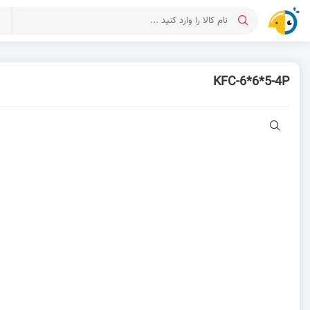
د
KFC-6*6*5-4P