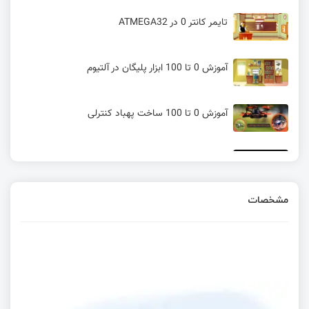
تایمر کانتر 0 در ATMEGA32
آموزش 0 تا 100 ابزار پلیگان در آلتیوم
آموزش 0 تا 100 ساخت پهباد کنترلی
آموزش راه اندازی ماژول تابلو روان LED P10
مشخصات
آموزش پردازش تصویر در پایتون – ترسیم بر روی
ویدئو (بخش دوم)
آموزش پردازش تصویر در پایتون – ترسیم بر روی
ویدئو (بخش اول)
حلقه while در آردوینو