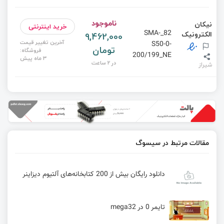
ناموجود
نیکان
خرید اینترنتی
82_SMA-
الکترونیک
9,462,000
آخرین تغییر قیمت
S50-0-
تومان
فروشگاه:
200/199_NE
3 ماه پیش
در 2 ساعت
شیراز
مقالات مرتبط در سیسوگ
دانلود رایگان بیش از 200 کتابخانه‌های آلتیوم دیزاینر
تایمر 0 در mega32