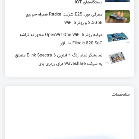
دستگاه‌های IOT
معرفی بورد E25 شرکت Radxa همراه سوییچ
2.5GbE و روتر WiFi 6
عرضه روتر OpenWrt One WiFi 6 مجهز به تراشه
Filogic 820 SoC به بازار
نمایشگر تمام‌ رنگ ۴ اینچی E-ink Spectra 6 متعلق
به شرکت Waveshare برای رزبری پای
ماژول‌های کم‌مصرف Wi-Fi 6 و Bluetooth LE 5.4 از
Silicon Labs برای اینترنت اشیا
مشخصات
بورد توسعه ESP32-C6 WiFi 6 مجهز به Bluetooth
5.0، پورت USB-C و نمایشگر 1.47 اینچی TFT LCD
1.47
برد Waveshare ESP32-P4-NANO مجهز به اترنت،
وایفای 6، بلوتوث 5، رابط کاربری دوربین و نمایشگر