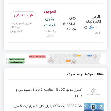
ناموجود
خرید اینترنتی
زاگرس
بدون
KFC-
الکترونیک
آخرین تغییر قیمت
قیمت
6*6*4.3-
فروشگاه:
4P RA
یک ساعت
3 ماه پیش
تهران
پیش
مقالات مرتبط در سیسوگ
کنترل موتور BLDC | مقایسه 6-Step، سینوسی و
FOC
ESP32-C6 یک SOC با وای فای 6 و بلوتوث 5 برای