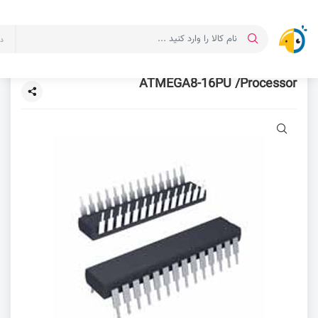
د
ATMEGA8-16PU /Processor