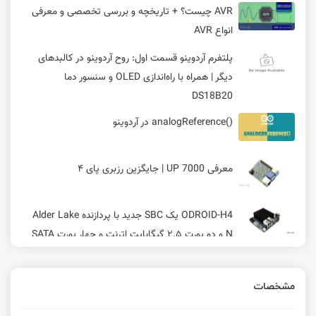
AVR چیست؟ + تاریخچه و بررسی تخصصی و معرفی
انواع AVR
پلتفرم آردوینو قسمت اول: روح آردوینو در کالبدهای
دیگر | همراه با راه‌اندازی OLED و سنسور دما
DS18B20
()analogReference در آردوینو
معرفی UP 7000 | جایگزین رزبری پای ۴
ODROID-H4 یک SBC جدید با پردازنده‌ Alder Lake
N و دو پورت ۲.۵ گیگابایت اترنت و چهار پورت SATA
III
بورد UP 4000، بدل Raspberry Pi با پردازنده x86
مشخصات