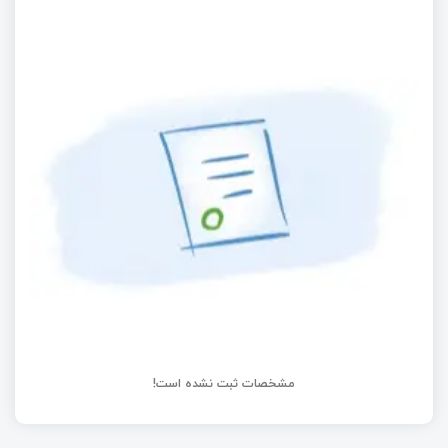
کلاک میکروکنترلر و بلوک I/O
ظهور پردازنده یادگیری عمیق گری اسکال Grayskull
پروگرامر Sisoog-Link معرفی پروگرامر ARM و AVR
پردازنده‌های DSP چیست؟
مشخصات ثبت نشده است!