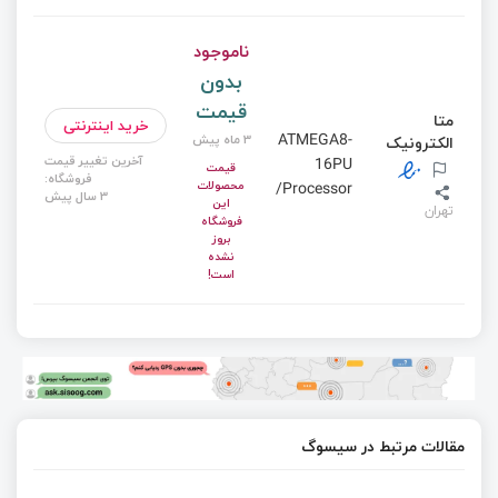
ناموجود
بدون
قیمت
متا
خرید اینترنتی
ATMEGA8-
3 ماه پیش
الکترونیک
آخرین تغییر قیمت
16PU
قیمت
فروشگاه:
محصولات
/Processor
3 سال پیش
این
تهران
فروشگاه
بروز
نشده
است!
مقالات مرتبط در سیسوگ