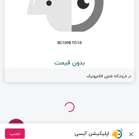
BC109B TO-18
بدون قیمت
در فروشگاه
شنزن الکترونیک
اپلیکیشن آیسی
نصب
درباره ما
تماس با ما
سیسوگ
قوانین و مقررات