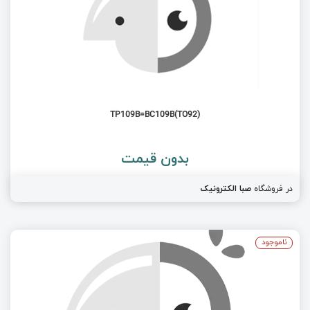
TP109B=BC109B(TO92)
بدون قیمت
در فروشگاه
صبا الکترونیک
ناموجود