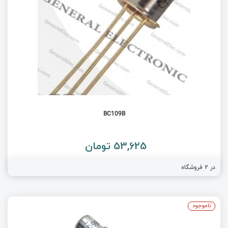
BC109B
53,625 تومان
در
2
فروشگاه
ناموجود