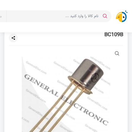
د
BC109B