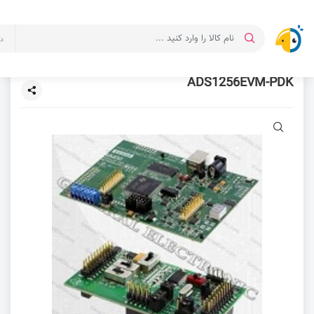
د
ADS1256EVM-PDK