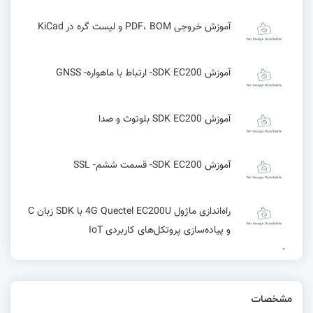
آموزش خروجی PDF، BOM و لیست گره در KiCad
آموزش SDK EC200- ارتباط با ماهواره- GNSS
آموزش SDK EC200 بلوتوث و صدا
آموزش SDK EC200- قسمت ششم- SSL
راه‌اندازی ماژول 4G Quectel EC200U با SDK زبان C
و پیاده‌سازی پروتکل‌های کاربردی IoT
ANAVI Dev Mic، یک میکروفون دیجیتال همه‌جهته
بر پایه میکروکنترلر Raspberry Pi RP2040
مشخصات
پروتکل DALI چیست؟ راهنمای جامع مهندسی برای