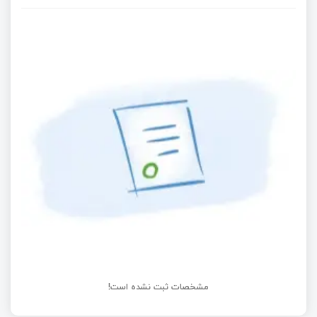
مدیریت هوشمند روشنایی
برد بینایی ماشین ECM3532 با ابعاد بسیار کوچک
ساخت کنسول بازی به وسیله آردوینو و خروجی تصویر
آنالوگ
ماژول های کوئکتل - کویکتل و قابلیت خارق العاده
OpenCPU
مشخصات ثبت نشده است!