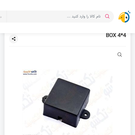
د
BOX 4*4