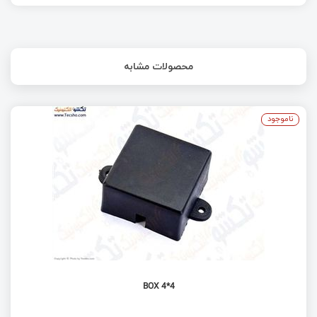
پیدایش قابلیت اجرای Ubuntu 22.04 LTS بر روی
Raspberry Pi 4
آموزش راه‌اندازی سون سگمنت مالتی‌پلکس با آردوینو
محصولات مشابه
(۴ رقمی)
معرفی و بررسی Lichee Pi 4A RISC-V SBC و
مقایسه با Raspberry Pi 4
ناموجود
هک دستگاه IPTV SET TOP BOX شرکت آی سیما
نمایشگر تمام‌ رنگ ۴ اینچی E-ink Spectra 6 متعلق
به شرکت Waveshare برای رزبری پای
BOX 4*4