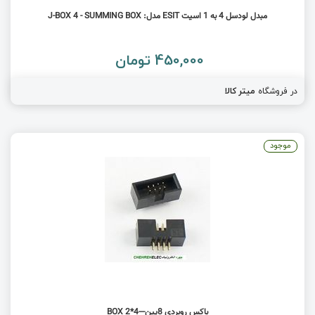
مبدل لودسل 4 به 1 اسیت ESIT مدل: J-BOX 4 - SUMMING BOX
450,000 تومان
در فروشگاه
میتر کالا
موجود
باکس روبردی 8پین---BOX 2*4