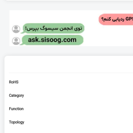
RoHS
Category
Function
Topology