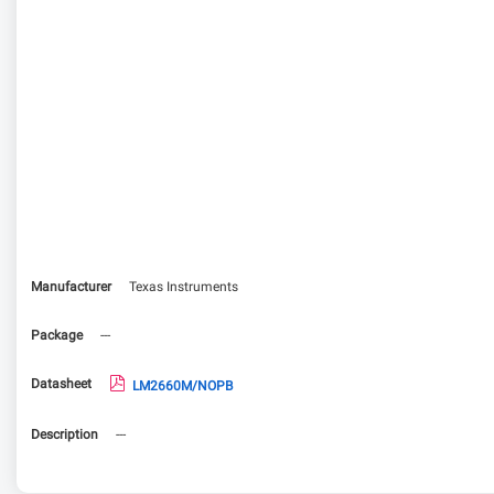
Manufacturer
Texas Instruments
Package
---
Datasheet
LM2660M/NOPB
Description
---