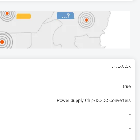
پردازش سیگنال آنالوگ به روش دایدالوس
آموزش میکروکنترلر Stm32f1 به صورت رجیستری قسمت سوم: UART
رابط کاربری سریال (SPI) در STM8
مشخصات
true
Power Supply Chip/DC-DC Converters
-
-