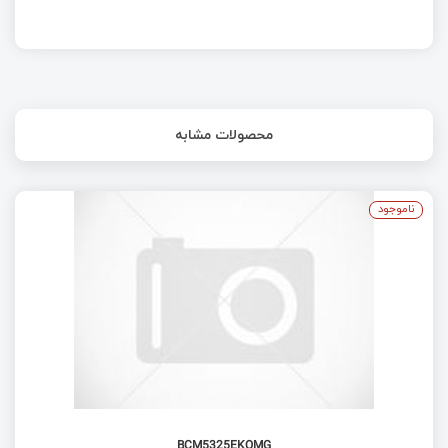
محصولات مشابه
ناموجود
BCM5325EKQMG