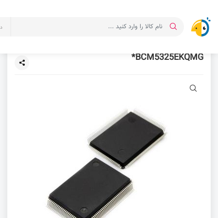
د
BCM5325EKQMG*