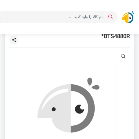
د
BTS4880R*