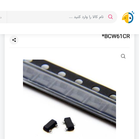
د
BCW61CR*