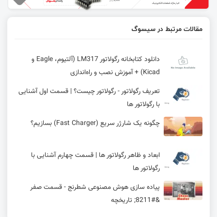
مقالات مرتبط در سیسوگ
دانلود کتابخانه رگولاتور LM317 (آلتیوم، Eagle و
Kicad) + آموزش نصب و راه‌اندازی
تعریف رگولاتور - رگولاتور چیست؟ | قسمت اول آشنایی
با رگولاتور ها
چگونه یک شارژر سریع (Fast Charger) بسازیم؟
ابعاد و ظاهر رگولاتور ها | قسمت چهارم آشنایی با
رگولاتور ها
پیاده سازی هوش مصنوعی شطرنج - قسمت صفر
&#8211; تاریخچه