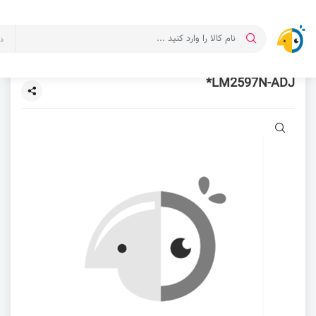
د
LM2597N-ADJ*