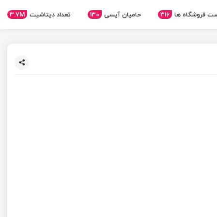
3.7M
تعداد دیتاشیت
130
حامیان آیسی
316
ت فروشگاه ها