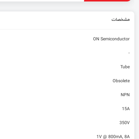
مشخصات
ON Semiconductor
-
Tube
Obsolete
NPN
15A
350V
1V @ 800mA, 8A