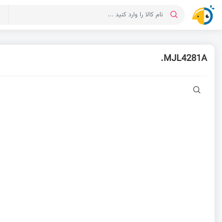
د
MJL4281A.