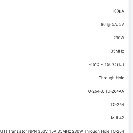
100µA
80 @ 5A, 5V
230W
35MHz
-65°C ~ 150°C (TJ)
Through Hole
TO-264-3, TO-264AA
TO-264
MJL42
(BJT) Transistor NPN 350V 15A 35MHz 230W Through Hole TO-264