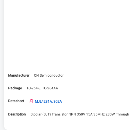
Manufacturer
ON Semiconductor
Package
TO-264-3, TO-264AA
Datasheet
MJL4281A, 302A
Description
Bipolar (BJT) Transistor NPN 350V 15A 35MHz 230W Through