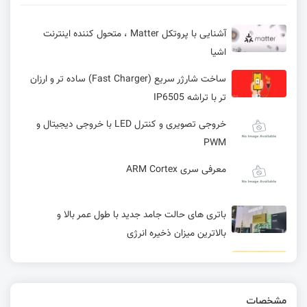
آشنایی با پروتکل Matter ، متحول کننده اینترنت
اشیا
ساخت شارژر سریع (Fast Charger) ساده تر و ارزان
تر با تراشه IP6505
خروجی تصویری و کنترل LED با خروجی دیجیتال و
PWM
معرفی سری ARM Cortex
باتری‌ های حالت جامد جدید با طول عمر بالا و
بالاترین میزان ذخیره انرژی
ژیروسکوپ چیست؟
مشخصات
RISC-V چیست و چرا باید راجع به آن بدانیم؟