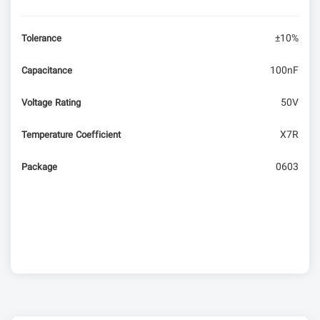
±10%
Tolerance
چگونه یک شارژر سریع (Fast Charger) بسازیم؟
100nF
Capacitance
دوران مدارهای مجتمع | از پردازنده‌ی تک چیپی Intel
50V
Voltage Rating
8086 تا پردازنده‌ی چند هسته‌ای Core
X7R
Temperature Coefficient
0603
Package