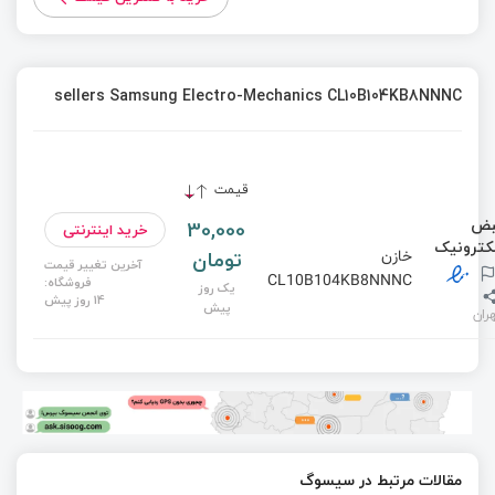
sellers Samsung Electro-Mechanics CL10B104KB8NNNC
قیمت
بض
30,000
خرید اینترنتی
لکترونیک
تومان
خازن
آخرین تغییر قیمت
CL10B104KB8NNNC
فروشگاه:
یک روز
14 روز پیش
پیش
ران
مقالات مرتبط در سیسوگ